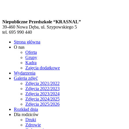
Niepubliczne Przedszkole “KRASNAL”
39-460 Nowa Dęba, ul. Szypowskiego 5
tel. 695 990 440
Strona główna
O nas
Oferta
Grupy
Kadra
Zajęcia dodatkowe
Wydarzenia
Galeria zdjęć
Zdjęcia 2021/2022
Zdjęcia 2022/2023
Zdjęcia 2023/2024
Zdjęcia 2024/2025
Zdjęcia 2025/2026
Rozkład dnia
Dla rodziców
Druki
Zdrowie