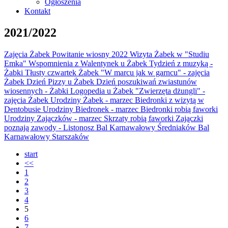
Ogłoszenia
Kontakt
2021/2022
Zajęcia Żabek
Powitanie wiosny 2022
Wizyta Żabek w "Studiu
Emka"
Wspomnienia z Walentynek u Żabek
Tydzień z muzyką -
Żabki
Tłusty czwartek Żabek
"W marcu jak w garncu" - zajęcia
Żabek
Dzień Pizzy u Żabek
Dzień poszukiwań zwiastunów
wiosennych - Żabki
Logopedia u Żabek
"Zwierzęta dżungli" -
zajęcia Żabek
Urodziny Żabek - marzec
Biedronki z wizytą w
Dentobusie
Urodziny Biedronek - marzec
Biedronki robią faworki
Urodziny Zajączków - marzec
Skrzaty robią faworki
Zajączki
poznają zawody - Listonosz
Bal Karnawałowy Średniaków
Bal
Karnawałowy Starszaków
start
<<
1
2
3
4
5
6
7