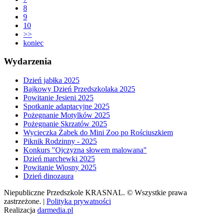
8
9
10
>>
koniec
Wydarzenia
Dzień jabłka 2025
Bajkowy Dzień Przedszkolaka 2025
Powitanie Jesieni 2025
Spotkanie adaptacyjne 2025
Pożegnanie Motylków 2025
Pożegnanie Skrzatów 2025
Wycieczka Żabek do Mini Zoo po Rościuszkiem
Piknik Rodzinny - 2025
Konkurs "Ojczyzna słowem malowana"
Dzień marchewki 2025
Powitanie Wiosny 2025
Dzień dinozaura
Niepubliczne Przedszkole KRASNAL. © Wszystkie prawa
zastrzeżone. |
Polityka prywatności
Realizacja
darmedia.pl