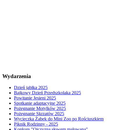
Wydarzenia
Dzień jabłka 2025
Bajkowy Dzień Przedszkolaka 2025
Powitanie Jesieni 2025
Spotkanie adaptacyjne 2025
Pożegnanie Motylków 2025
Pożegnanie Skrzatów 2025
Wycieczka Żabek do Mini Zoo po Rościuszkiem
Piknik Rodzinny - 2025
Konkurs "Ojczyzna słowem malowana"